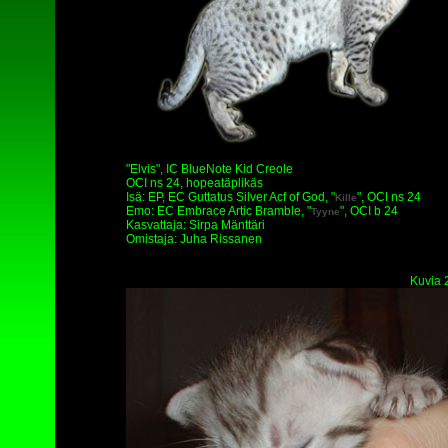
"Elvis", IC BlueNote Kid Creole
OCI ns 24, hopeatäplikäs
Isä: EP, EC Guttatus Silver Acf of God, "
", OCI ns 24
Kille
Emo: EC Embrace Artic Bramble, "
", OCI b 24
Tyyne
Kasvattaja: Sirpa Mänttäri
Omistaja: Juha Rissanen
Kuvia 2