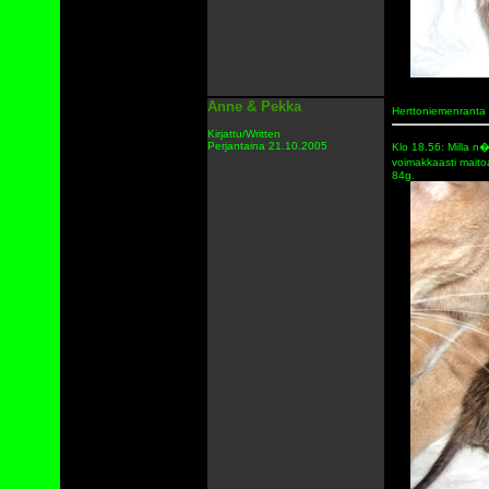
Anne & Pekka
Herttoniemenranta
Kirjattu/Written
Perjantaina 21.10.2005
Klo 18.56: Milla 
voimakkaasti maito
84g.