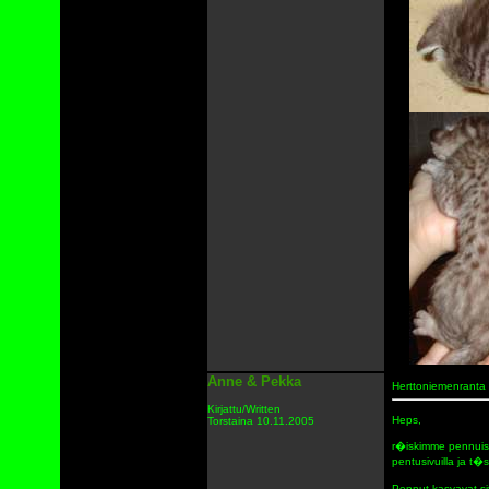
Anne & Pekka
Herttoniemenranta
Kirjattu/Written
Heps,
Torstaina 10.11.2005
r�iskimme pennuist
pentusivuilla ja t
Pennut kasvavat si