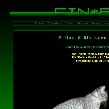
Kissala
Rotuesittely
Kissat
Pentueet
Pentuja
Näy
Millan & Elviksen
Pennut saivat nimensä isänsä mu
FIN*Rollick Rock-A-Hula B
FIN*Rollick God Rockin' To
FIN*Rollick Raised on 