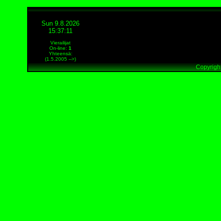
Sun 9.8.2026
15:37:11
Vierailijat
On-line
:
1
Yhteensä:
(1.5.2005 -->)
Copyright