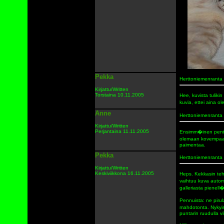
Pekka
Herttoniemenranta
Kirjattu/Written
Torstaina 10.11.2005
Hee, kuvista tuliki
kuvia, ettei aina o
Anne
Herttoniemenranta
Kirjattu/Written
Perjantaina 11.11.2005
Ensimm�inen pentu 
olemaan kovempaa,
paimentaa.
Pekka
Herttoniemenranta
Kirjattu/Written
Keskiviikkona 16.11.2005
Heps. Kekkasin teh
vaihtuu kuva autom
galleriasta pienell� 
Pennuista: ne pirul
mahdotonta. Nykyise
puntarin ruudulla vi