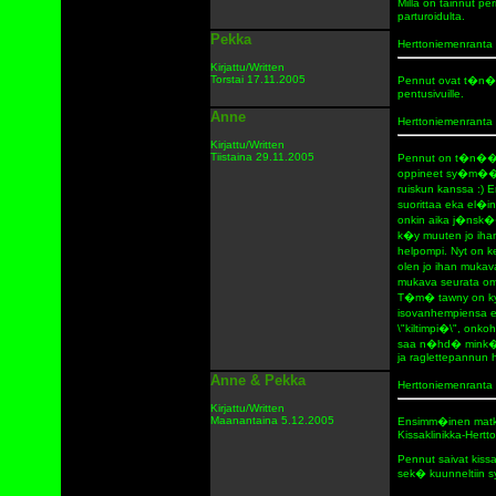
Milla on tainnut p
parturoidulta.
Pekka
Herttoniemenranta
Kirjattu/Written
Torstai 17.11.2005
Pennut ovat t�n��n
pentusivuille.
Anne
Herttoniemenranta
Kirjattu/Written
Tiistaina 29.11.2005
Pennut on t�n��n 5
oppineet sy�m��n 
ruiskun kanssa :) E
suorittaa eka el�in
onkin aika j�nsk
k�y muuten jo ihan 
helpompi. Nyt on ke
olen jo ihan mukava
mukava seurata omaa
T�m� tawny on kyll
isovanhempiensa e
\"kiltimpi�\", onk
saa n�hd� mink� n
ja raglettepannun h
Anne & Pekka
Herttoniemenranta
Kirjattu/Written
Maanantaina 5.12.2005
Ensimm�inen matka 
Kissaklinikka-Hertt
Pennut saivat kissa
sek� kuunneltiin sy