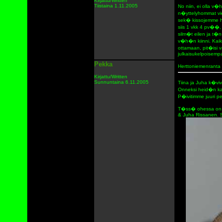
Kirjattu/Written
Tiistaina 1.11.2005
No niin, ei olla v
n�yttelyhommat vie
sek� kissojemme h
siis 1 vkk 4 pv��, 
silm�t eilen ja t�n
v�h�n kiinni. Kaikk
ottamaan, pit�isi 
julkaisukelpoisemp
Pekka
Herttoniemenranta
Kirjattu/Written
Sunnuntaina 6.11.2005
Tiina ja Juha k�vi
Onneksi heid�n kam
P�ivitimme juuri pe
T�ss� ohessa on mu
& Juha Rissanen. Su