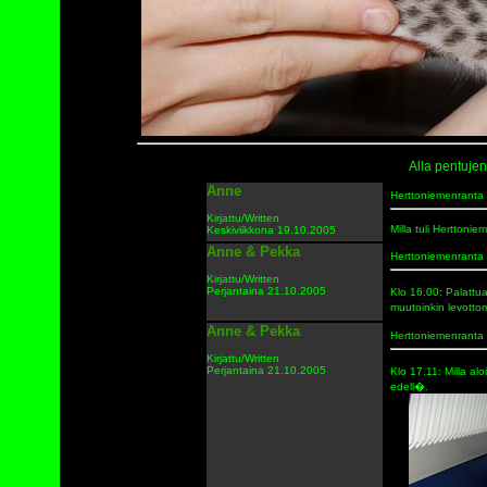
Alla pentujen
Anne
Herttoniemenranta
Kirjattu/Written
Milla tuli Hertton
Keskiviikkona 19.10.2005
Anne & Pekka
Herttoniemenranta
Kirjattu/Written
Perjantaina 21.10.2005
Klo 16.00: Palatt
muutoinkin levotto
Anne & Pekka
Herttoniemenranta
Kirjattu/Written
Perjantaina 21.10.2005
Klo 17.11: Milla a
edell�.