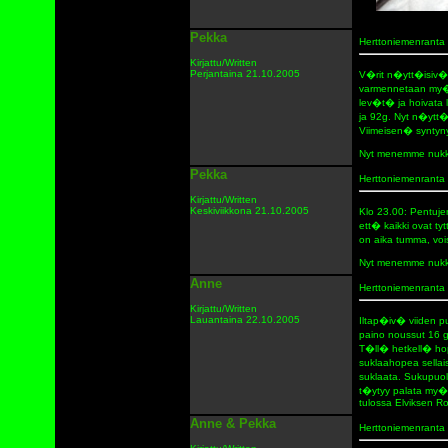
Pekka
Herttoniemenranta
Kirjattu/Written
Perjantaina 21.10.2005
V�rit n�ytt�isiv�
varmennetaan my�h
lev�t� ja hoivata 
ja 92g. Nyt n�ytt�i
Viimeisen� syntynyt
Nyt menemme nukk
Pekka
Herttoniemenranta
Kirjattu/Written
Keskiviikkona 21.10.2005
Klo 23.00: Pentuje
ett� kaikki ovat t
on aika tumma, vois
Nyt menemme nukk
Anne
Herttoniemenranta
Kirjattu/Written
Lauantaina 22.10.2005
Iltap�iv� viiden p
paino noussut 16 g.
T�ll� hetkell� ho
suklaahopea sellai
suklaata. Sukupuol
t�ytyy palata my�h
tulossa Elviksen R
Anne & Pekka
Herttoniemenranta