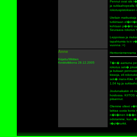
Pennut ovat siis t
ja suklaahopealla 6
rokotuspistokseen m
Uteliain matkustaj
tutkimaan el�inl
kohtaan p��tti vai
Seuraava rokotus +
Leppoisaa ja mukav
tapahtumia tv:n v�
vuonna :=)
Anne
Herttoniemenranta
Kirjattu/Written
Keskiviikkona 28.12.2005
T�n� aamuna pentue
rokotus sek� jokain
ja kukaan pennuista
kissoja, eli rokotu
sek� manx-Kike. Pe
1,04 kg ja suklaa
Joulunaikakin oli 
hoidossa. KIITOS v
piisannut.
Olemme olleet v�h�
laittaa uusia kuvi
n�k�inen ik��n kuul
odotamme, kun t�m
t�pl�turkit.