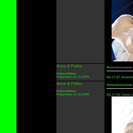
Anne & Pekka
Herttoniemenranta
Kirjattu/Written
Perjantaina 21.10.2005
Klo 17.27: Ensimm�
Anne & Pekka
Herttoniemenranta
Kirjattu/Written
Perjantaina 21.10.2005
Klo 17.54: Toinen