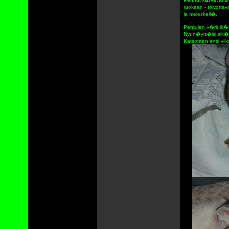
ruokaan - toivotta
ja nieleskell�.
Pentujen v�rit ik�
Nyt n�ytt�isi silt�
Katsotaan ensi viiko