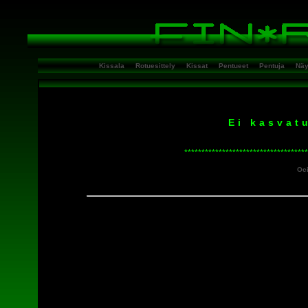
Kissala
Rotuesittely
Kissat
Pentueet
Pentuja
Näy
Ei kasvat
************************************
Oci