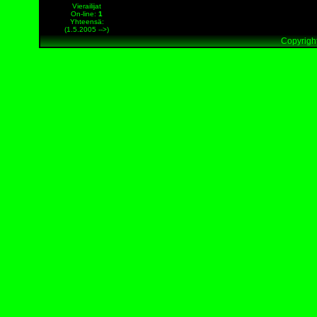
Vierailijat
On-line
:
1
Yhteensä:
(1.5.2005 -->)
Copyright